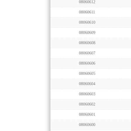
08060612
08060611
08060610
08060609
08060608
08060607
08060606
08060605
08060604
08060603
08060602
08060601
08060600