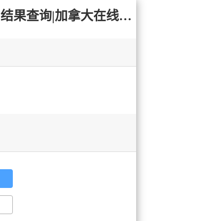
在线预测;pc001.com 加拿大2.8-在线|加拿大2.8走势咪牌预测|PC结果查询|加拿大在线咪牌|加拿大2.8结果分析_专注研究2.8_加拿大PC在线走势_官方数据!