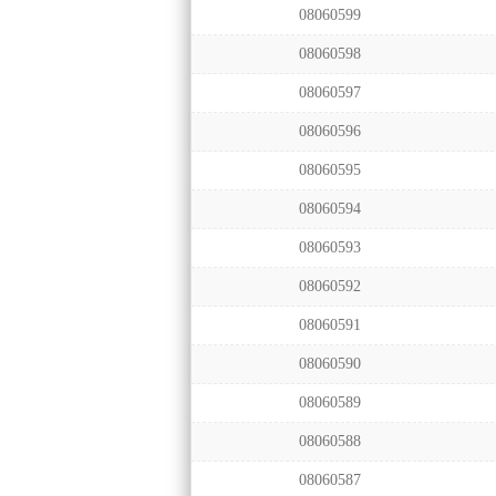
08060599
08060598
08060597
08060596
08060595
08060594
08060593
08060592
08060591
08060590
08060589
08060588
08060587