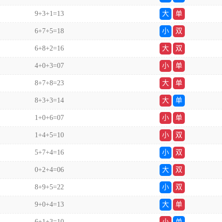
9+3+1=13
大
单
6+7+5=18
小
双
6+8+2=16
大
双
4+0+3=07
小
单
8+7+8=23
大
单
8+3+3=14
大
单
1+0+6=07
小
单
1+4+5=10
小
双
5+7+4=16
小
双
0+2+4=06
大
双
8+9+5=22
小
双
9+0+4=13
大
单
6+1+3=10
小
单