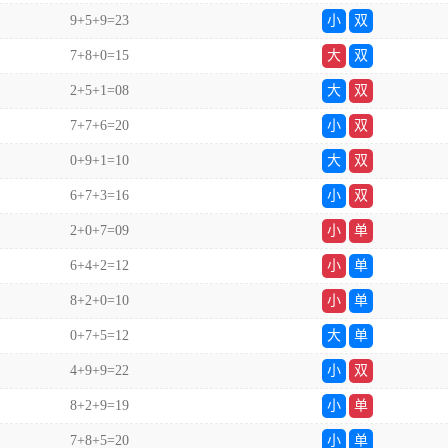
9+5+9=23
小
双
7+8+0=15
大
双
2+5+1=08
大
双
7+7+6=20
小
双
0+9+1=10
大
双
6+7+3=16
小
双
2+0+7=09
小
单
6+4+2=12
小
单
8+2+0=10
小
单
0+7+5=12
大
单
4+9+9=22
小
双
8+2+9=19
小
单
7+8+5=20
小
单