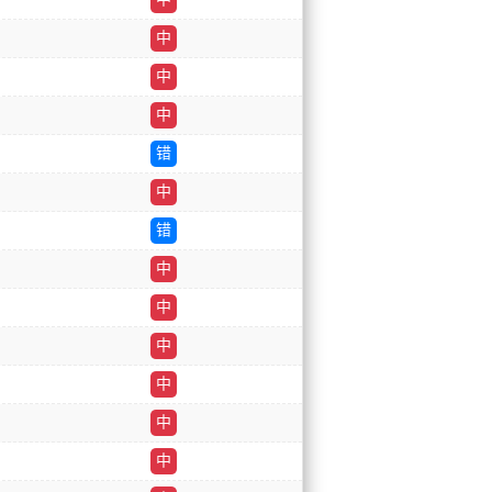
中
中
中
错
中
错
中
中
中
中
中
中