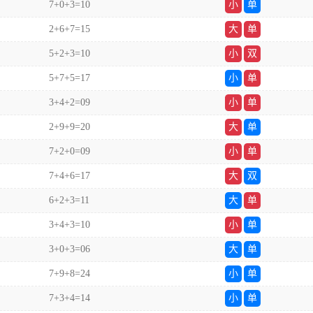
7+0+3=10
小
单
2+6+7=15
大
单
5+2+3=10
小
双
5+7+5=17
小
单
3+4+2=09
小
单
2+9+9=20
大
单
7+2+0=09
小
单
7+4+6=17
大
双
6+2+3=11
大
单
3+4+3=10
小
单
3+0+3=06
大
单
7+9+8=24
小
单
7+3+4=14
小
单