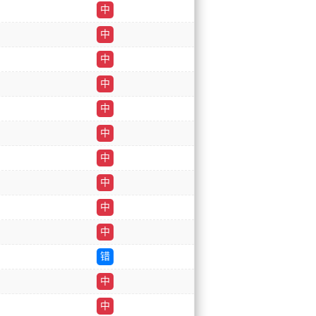
中
中
中
中
中
中
中
中
中
中
错
中
中