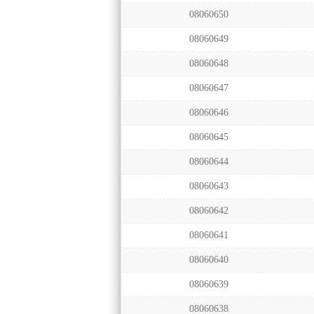
08060650
08060649
08060648
08060647
08060646
08060645
08060644
08060643
08060642
08060641
08060640
08060639
08060638