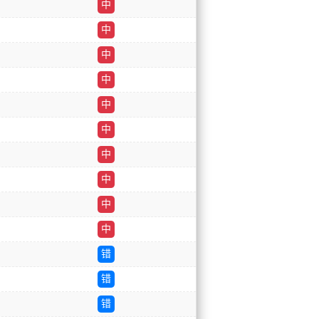
中
中
中
中
中
中
中
中
中
中
错
错
错