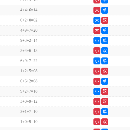
4+4+6=14
大
单
0+2+0=02
大
双
4+9+7=20
大
单
9+3+2=14
小
单
3+4+6=13
小
双
6+9+7=22
小
单
1+2+5=08
小
双
0+6+2=08
小
单
9+2+7=18
小
双
3+0+9=12
小
双
2+1+7=10
小
单
1+0+9=10
小
双