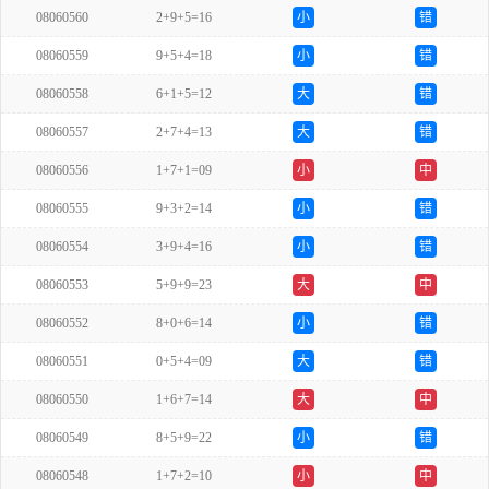
08060560
2+9+5=16
小
错
08060559
9+5+4=18
小
错
08060558
6+1+5=12
大
错
08060557
2+7+4=13
大
错
08060556
1+7+1=09
小
中
08060555
9+3+2=14
小
错
08060554
3+9+4=16
小
错
08060553
5+9+9=23
大
中
08060552
8+0+6=14
小
错
08060551
0+5+4=09
大
错
08060550
1+6+7=14
大
中
08060549
8+5+9=22
小
错
08060548
1+7+2=10
小
中