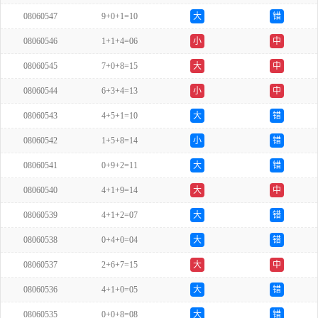
08060547
9+0+1=10
大
错
08060546
1+1+4=06
小
中
08060545
7+0+8=15
大
中
08060544
6+3+4=13
小
中
08060543
4+5+1=10
大
错
08060542
1+5+8=14
小
错
08060541
0+9+2=11
大
错
08060540
4+1+9=14
大
中
08060539
4+1+2=07
大
错
08060538
0+4+0=04
大
错
08060537
2+6+7=15
大
中
08060536
4+1+0=05
大
错
08060535
0+0+8=08
大
错