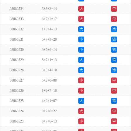
08060534
3+8+3=14
大
中
08060533
8+7+2=17
大
中
08060532
1+8+4=13
大
错
08060531
5+7+8=20
小
错
08060530
3+5+6=14
小
错
08060529
5+7+1=13
大
错
08060528
3+3+4=10
大
错
08060527
5+3+0=08
小
中
08060526
1+2+7=10
小
中
08060525
4+2+1=07
大
错
08060524
9+7+6=22
大
中
08060523
0+7+6=13
小
中