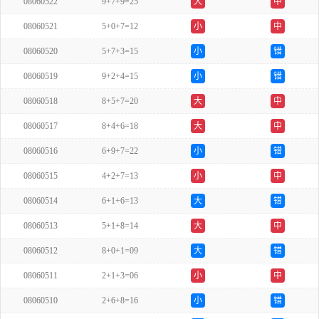
08060522
9+7+9=25
大
中
08060521
5+0+7=12
小
中
08060520
5+7+3=15
小
错
08060519
9+2+4=15
小
错
08060518
8+5+7=20
大
中
08060517
8+4+6=18
大
中
08060516
6+9+7=22
小
错
08060515
4+2+7=13
小
中
08060514
6+1+6=13
大
错
08060513
5+1+8=14
大
中
08060512
8+0+1=09
大
错
08060511
2+1+3=06
小
中
08060510
2+6+8=16
小
错