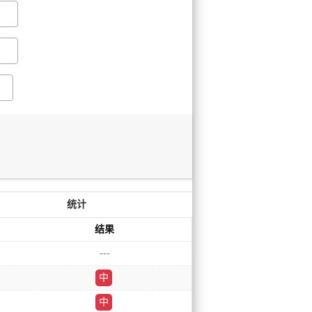
统计
结果
---
中
中