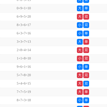
0+9+1=10
大
单
6+9+5=20
大
双
8+3+6=17
小
双
6+3+7=16
小
单
3+3+7=13
大
单
2+8+4=14
大
双
1+1+8=10
小
双
9+6+1=16
小
单
5+7+8=20
大
双
5+4+6=15
大
双
7+7+5=19
大
单
8+7+3=18
小
单