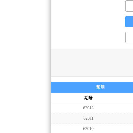
预测
期号
62012
62011
62010