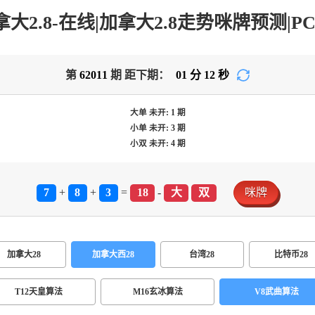
第
62011
期 距下期：
01
分
12
秒
大单
未开:
1
期
小单
未开:
3
期
小双
未开:
4
期
7
+
8
+
3
=
18
-
大
双
咪牌
加拿大28
加拿大西28
台湾28
比特币28
T12天皇算法
M16玄冰算法
V8武曲算法