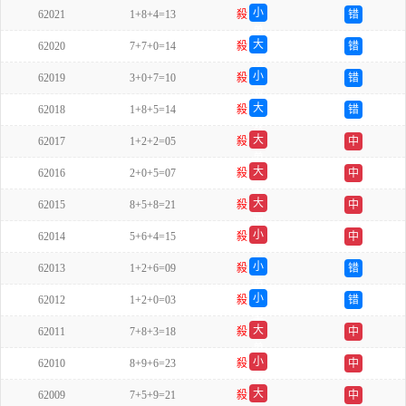
小
62021
1+8+4=13
殺
错
单
大
62020
7+7+0=14
殺
错
双
小
62019
3+0+7=10
殺
错
双
大
62018
1+8+5=14
殺
错
双
大
62017
1+2+2=05
殺
中
单
大
62016
2+0+5=07
殺
中
单
大
62015
8+5+8=21
殺
中
双
小
62014
5+6+4=15
殺
中
双
小
62013
1+2+6=09
殺
错
单
小
62012
1+2+0=03
殺
错
单
大
62011
7+8+3=18
殺
中
单
小
62010
8+9+6=23
殺
中
单
大
62009
7+5+9=21
殺
中