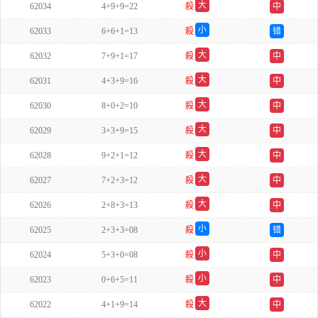
大
62034
4+9+9=22
殺
中
单
小
62033
6+6+1=13
殺
错
单
大
62032
7+9+1=17
殺
中
双
大
62031
4+3+9=16
殺
中
单
大
62030
8+0+2=10
殺
中
单
大
62029
3+3+9=15
殺
中
双
大
62028
9+2+1=12
殺
中
双
大
62027
7+2+3=12
殺
中
双
大
62026
2+8+3=13
殺
中
单
小
62025
2+3+3=08
殺
错
双
小
62024
5+3+0=08
殺
中
单
小
62023
0+6+5=11
殺
中
双
大
62022
4+1+9=14
殺
中
单