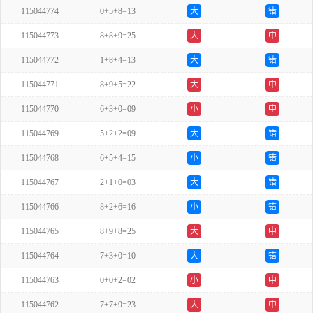
115044774
0+5+8=13
大
错
115044773
8+8+9=25
大
中
115044772
1+8+4=13
大
错
115044771
8+9+5=22
大
中
115044770
6+3+0=09
小
中
115044769
5+2+2=09
大
错
115044768
6+5+4=15
小
错
115044767
2+1+0=03
大
错
115044766
8+2+6=16
小
错
115044765
8+9+8=25
大
中
115044764
7+3+0=10
大
错
115044763
0+0+2=02
小
中
115044762
7+7+9=23
大
中