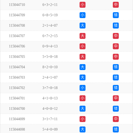
115044710
6+3+2=11
小
中
115044709
6+8+5=19
小
错
115044708
2+1+4=07
大
错
115044707
6+7+2=15
大
中
115044706
0+9+4=13
小
中
115044705
5+5+8=18
大
中
115044704
8+2+0=10
大
错
115044703
2+4+1=07
大
错
115044702
3+7+8=18
小
错
115044701
4+1+8=13
小
中
115044700
4+0+8=12
大
错
115044699
3+1+7=11
小
中
115044698
5+4+0=09
大
错