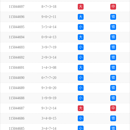
115044697
8+7+3=18
大
中
115044696
9+0+2=11
大
错
115044695
5+5+4=14
小
错
115044694
0+9+4=13
大
错
115044693
3+9+7=19
小
错
115044692
2+9+3=14
小
错
115044691
1+4+3=08
大
错
115044690
6+7+7=20
小
错
115044689
9+3+8=20
小
错
115044688
1+9+9=19
小
错
115044687
9+3+2=14
大
中
115044686
3+4+8=15
小
错
115044685
3+4+7=14
小
错