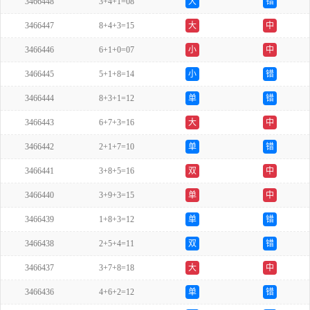
3466448
3+4+1=08
大
错
3466447
8+4+3=15
大
中
3466446
6+1+0=07
小
中
3466445
5+1+8=14
小
错
3466444
8+3+1=12
单
错
3466443
6+7+3=16
大
中
3466442
2+1+7=10
单
错
3466441
3+8+5=16
双
中
3466440
3+9+3=15
单
中
3466439
1+8+3=12
单
错
3466438
2+5+4=11
双
错
3466437
3+7+8=18
大
中
3466436
4+6+2=12
单
错