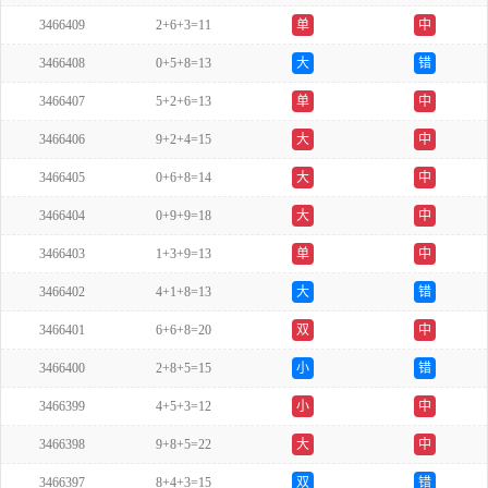
3466409
2+6+3=11
单
中
3466408
0+5+8=13
大
错
3466407
5+2+6=13
单
中
3466406
9+2+4=15
大
中
3466405
0+6+8=14
大
中
3466404
0+9+9=18
大
中
3466403
1+3+9=13
单
中
3466402
4+1+8=13
大
错
3466401
6+6+8=20
双
中
3466400
2+8+5=15
小
错
3466399
4+5+3=12
小
中
3466398
9+8+5=22
大
中
3466397
8+4+3=15
双
错