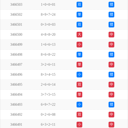
3466503
1+0+0=01
双
错
3466502
8+9+7=24
单
错
3466501
0+3+0=03
双
错
3466500
4+8+8=20
大
中
3466499
1+6+6=13
小
中
3466498
8+6+8=22
单
错
3466497
3+2+6=11
单
中
3466496
8+3+4=15
小
错
3466495
2+6+6=14
双
中
3466494
3+7+5=15
单
中
3466493
6+9+7=22
小
错
3466492
0+2+6=08
双
中
3466491
6+3+2=11
小
中