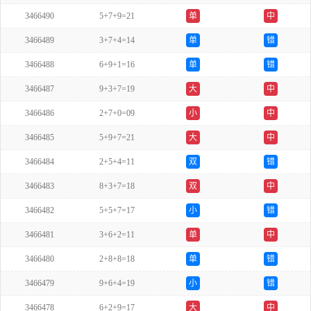
3466490
5+7+9=21
单
中
3466489
3+7+4=14
单
错
3466488
6+9+1=16
单
错
3466487
9+3+7=19
大
中
3466486
2+7+0=09
小
中
3466485
5+9+7=21
大
中
3466484
2+5+4=11
双
错
3466483
8+3+7=18
双
中
3466482
5+5+7=17
小
错
3466481
3+6+2=11
单
中
3466480
2+8+8=18
单
错
3466479
9+6+4=19
小
错
3466478
6+2+9=17
大
中