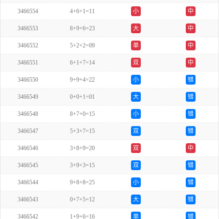
3466554
4+6+1=11
小
中
3466553
8+9+6=23
大
中
3466552
5+2+2=09
单
中
3466551
6+1+7=14
双
中
3466550
9+9+4=22
小
错
3466549
0+0+1=01
大
错
3466548
8+7+0=15
小
错
3466547
5+3+7=15
双
错
3466546
3+8+9=20
双
中
3466545
3+9+3=15
双
错
3466544
9+8+8=25
小
错
3466543
0+7+5=12
大
错
3466542
1+9+6=16
单
错