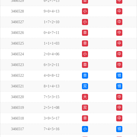
3466529
6+2+7=15
单
中
3466528
9+0+4=13
小
中
3466527
1+7+2=10
小
中
3466526
0+4+7=11
单
中
3466525
1+1+1=03
单
中
3466524
2+0+4=06
小
中
3466523
6+3+2=11
单
中
3466522
4+0+8=12
单
错
3466521
8+1+4=13
双
错
3466520
7+5+3=15
大
中
3466519
2+5+1=08
双
中
3466518
3+9+5=17
单
中
3466517
7+4+5=16
小
错