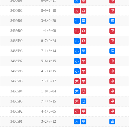
3466603
0+6+5=11
大
单
中
3466602
8+9+1=18
大
双
中
3466601
3+8+9=20
小
单
错
3466600
1+1+6=08
小
双
中
3466599
8+7+9=24
小
双
中
3466598
7+1+6=14
小
单
错
3466597
5+6+4=15
小
单
中
3466596
4+7+4=15
小
单
中
3466595
7+7+3=17
大
单
中
3466594
1+0+3=04
大
双
中
3466593
7+4+4=15
大
双
中
3466592
4+1+0=05
小
单
中
3466591
3+2+7=12
大
单
错