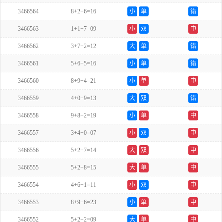
3466564
8+2+6=16
小
单
错
3466563
1+1+7=09
小
双
中
3466562
3+7+2=12
大
单
错
3466561
5+6+5=16
小
单
错
3466560
8+9+4=21
小
单
中
3466559
4+0+9=13
大
双
错
3466558
9+8+2=19
小
单
中
3466557
3+4+0=07
小
双
中
3466556
5+2+7=14
大
双
中
3466555
5+2+8=15
大
单
中
3466554
4+6+1=11
小
双
中
3466553
8+9+6=23
小
单
中
3466552
5+2+2=09
大
单
中