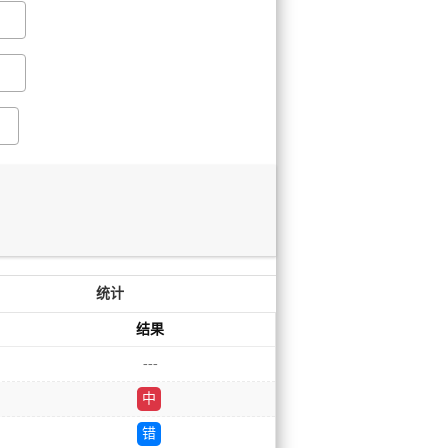
统计
结果
---
中
错