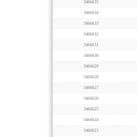
3466635
3466634
3466633
3466632
3466631
3466630
3466629
3466628
3466627
3466626
3466625
3466624
3466623