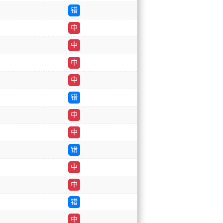
错
中
中
中
中
错
中
中
错
中
中
错
中