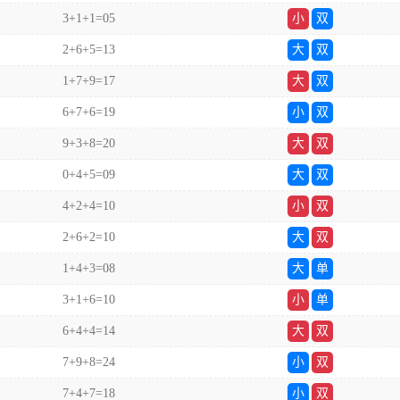
3+1+1=05
小
双
2+6+5=13
大
双
1+7+9=17
大
双
6+7+6=19
小
双
9+3+8=20
大
双
0+4+5=09
大
双
4+2+4=10
小
双
2+6+2=10
大
双
1+4+3=08
大
单
3+1+6=10
小
单
6+4+4=14
大
双
7+9+8=24
小
双
7+4+7=18
小
双