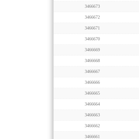
3466673
3466672
3466671
3466670
3466669
3466668
3466667
3466666
3466665
3466664
3466663
3466662
3466661