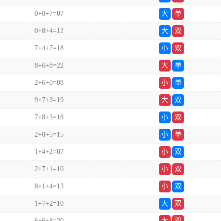
0+0+7=07
大
单
0+8+4=12
大
双
7+4+7=18
小
双
8+6+8=22
大
单
2+6+0=08
小
单
9+7+3=19
大
双
7+8+3=18
小
双
2+8+5=15
小
单
1+4+2=07
小
双
2+7+1=10
小
双
8+1+4=13
小
双
1+7+2=10
大
双
6+6+8=20
大
双