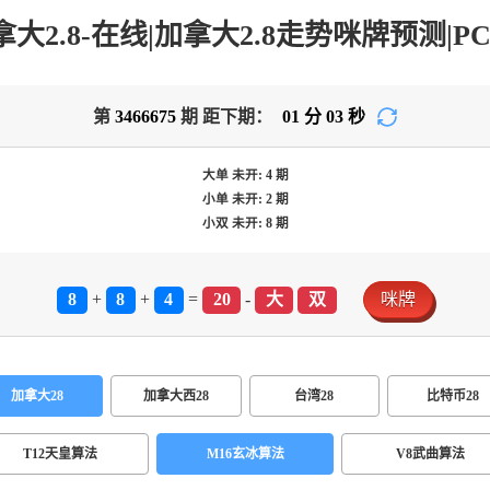
第
3466675
期 距下期：
01
分
03
秒
大单
未开:
4
期
小单
未开:
2
期
小双
未开:
8
期
8
+
8
+
4
=
20
-
大
双
咪牌
加拿大28
加拿大西28
台湾28
比特币28
T12天皇算法
M16玄冰算法
V8武曲算法