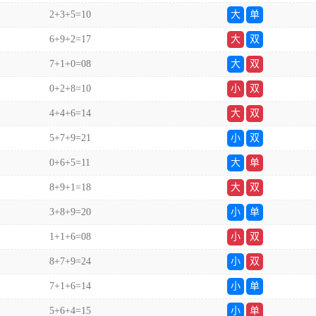
2+3+5=10
大
单
6+9+2=17
大
双
7+1+0=08
大
双
0+2+8=10
小
双
4+4+6=14
大
双
5+7+9=21
小
双
0+6+5=11
大
单
8+9+1=18
大
双
3+8+9=20
小
单
1+1+6=08
小
双
8+7+9=24
小
双
7+1+6=14
小
单
5+6+4=15
小
单