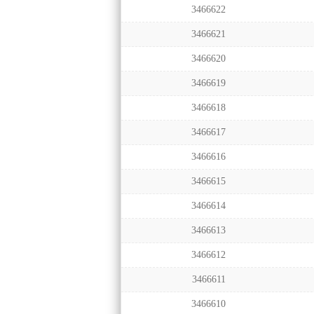
3466622
3466621
3466620
3466619
3466618
3466617
3466616
3466615
3466614
3466613
3466612
3466611
3466610